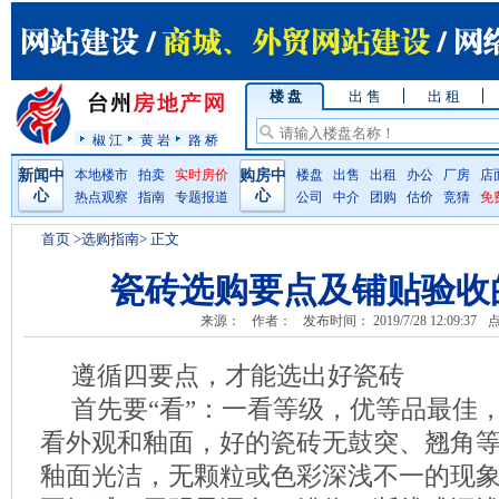
楼 盘
出 售
出 租
椒 江
黄 岩
路 桥
新闻中
本地楼市
拍卖
实时房价
购房中
楼盘
出售
出租
办公
厂房
店
心
心
热点观察
指南
专题报道
公司
中介
团购
估价
竞猜
免
首页
>选购指南> 正文
瓷砖选购要点及铺贴验收
来源：
作者：
发布时间： 2019/7/28 12:09:37
点
遵循四要点，才能选出好瓷砖
首先要“看”：一看等级，优等品最佳
看外观和釉面，好的瓷砖无鼓突、翘角
釉面光洁，无颗粒或色彩深浅不一的现