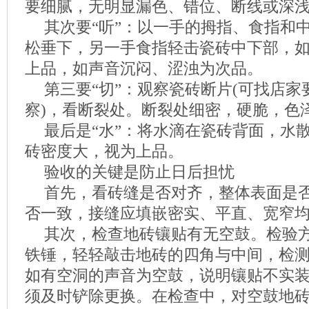
要细腻，无明显漏色、错位、断线或深
其次要“听”：以一手的拇指、食指和
松垂下，另一手食指轻击瓷砖中下部，
上品，如声音沉闷、涩浊为次品。
第三要“切”：观察瓷砖断片(可找店
察)，看断裂处。断裂处细密，硬脆，色
最后是“水”：将水滴在瓷砖背面，水
砖密度大，视为上品。
验收的关键是防止日后担忧
首先，看砖缝是否对齐，整体表面是
否一致，接缝应填嵌密实、平直、宽窄
其次，检查地砖镶贴有无空鼓。检验
铁锤，轻轻敲击地砖的四角与中间，检
如有空洞的声音为空鼓，说明镶贴不实
须及时铲除更换。在检查中，对空鼓地