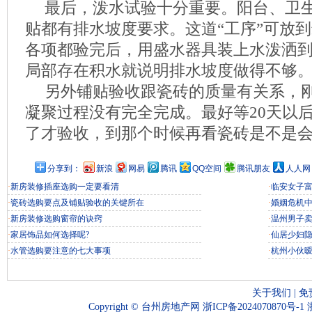
最后，泼水试验十分重要。阳台、卫
贴都有排水坡度要求。这道“工序”可放
各项都验完后，用盛水器具装上水泼洒
局部存在积水就说明排水坡度做得不够
另外铺贴验收跟瓷砖的质量有关系，
凝聚过程没有完全完成。最好等20天以
了才验收，到那个时候再看瓷砖是不是
分享到：
新浪
网易
腾讯
QQ空间
腾讯朋友
人人网
·
新房装修插座选购一定要看清
·
临安女子富
·
瓷砖选购要点及铺贴验收的关键所在
·
婚姻危机
·
新房装修选购窗帘的诀窍
·
温州男子
·
家居饰品如何选择呢?
·
仙居少妇
·
水管选购要注意的七大事项
·
杭州小伙
关于我们
|
免
Copyright ©
台州房地产网
浙ICP备2024070870号-1