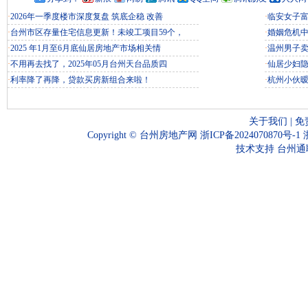
·
2026年一季度楼市深度复盘 筑底企稳 改善
·
临安女子富
·
台州市区存量住宅信息更新！未竣工项目59个，
·
婚姻危机
·
2025 年1月至6月底仙居房地产市场相关情
·
温州男子
·
不用再去找了，2025年05月台州天台品质四
·
仙居少妇
·
利率降了再降，贷款买房新组合来啦！
·
杭州小伙
关于我们
|
免
Copyright ©
台州房地产网
浙ICP备2024070870号-1
技术支持
台州通