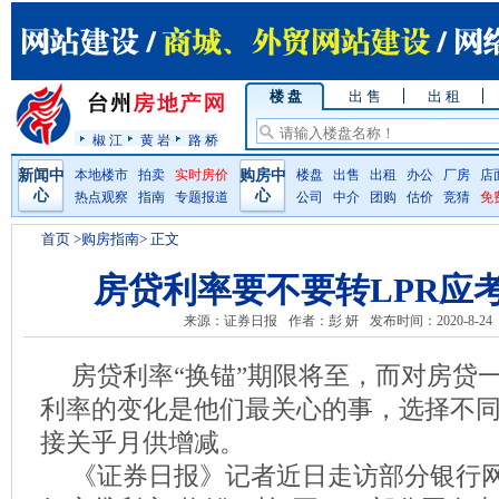
楼 盘
出 售
出 租
椒 江
黄 岩
路 桥
新闻中
本地楼市
拍卖
实时房价
购房中
楼盘
出售
出租
办公
厂房
店
心
心
热点观察
指南
专题报道
公司
中介
团购
估价
竞猜
免
首页
>购房指南> 正文
房贷利率要不要转LPR应
来源：证券日报
作者：彭 妍
发布时间：2020-8-24
房贷利率“换锚”期限将至，而对房贷
利率的变化是他们最关心的事，选择不
接关乎月供增减。
《证券日报》记者近日走访部分银行