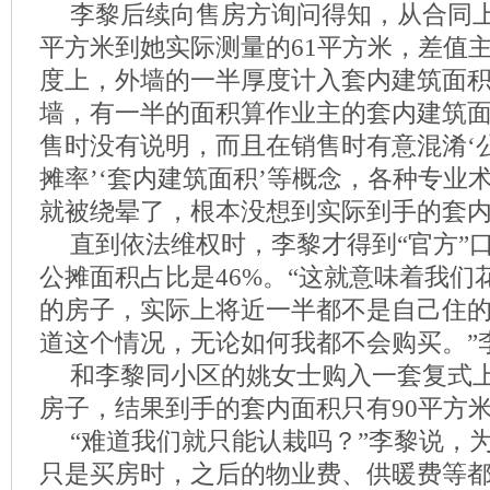
李黎后续向售房方询问得知，从合同上
平方米到她实际测量的61平方米，差值
度上，外墙的一半厚度计入套内建筑面积
墙，有一半的面积算作业主的套内建筑
售时没有说明，而且在销售时有意混淆‘公摊
摊率’‘套内建筑面积’等概念，各种专业
就被绕晕了，根本没想到实际到手的套内
直到依法维权时，李黎才得到“官方”
公摊面积占比是46%。“这就意味着我们
的房子，实际上将近一半都不是自己住
道这个情况，无论如何我都不会购买。”
和李黎同小区的姚女士购入一套复式上
房子，结果到手的套内面积只有90平方
“难道我们就只能认栽吗？”李黎说，
只是买房时，之后的物业费、供暖费等