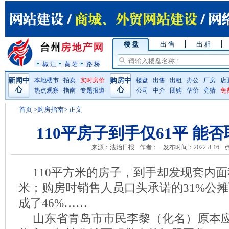
楼 盘
出 售
出 租
椒 江
黄 岩
路 桥
新闻中
本地楼市
拍卖
实时房价
购房中
楼盘
出售
出租
办公
厂房
店
心
心
热点观察
指南
专题报道
公司
中介
团购
估价
竞猜
免
首页
>购房指南> 正文
110平房子到手仅61平 能
来源：法治日报
作者：
发布时间：2022-8-16
点
110平方米的房子，到手却发现套内面
米；购房时销售人员口头承诺的31%公
成了46%……
山东省青岛市市民李黎（化名）原本