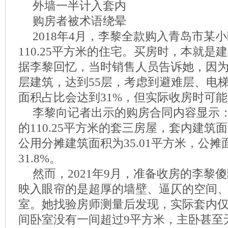
外墙一半计入套内
购房者被术语绕晕
2018年4月，李黎全款购入青岛市某
110.25平方米的住宅。买房时，本就是
据李黎回忆，当时销售人员告诉她，因
层建筑，达到55层，考虑到避难层、电
面积占比会达到31%，但实际收房时可
李黎向记者出示的购房合同内容显示：
的110.25平方米的套三房屋，套内建筑面
公用分摊建筑面积为35.01平方米，公
31.8%。
然而，2021年9月，准备收房的李黎
映入眼帘的是超厚的墙壁、逼仄的空间、
室。她找验房师测量后发现，实际套内仅
间卧室没有一间超过9平方米，主卧甚至