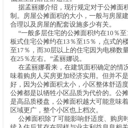
据孟丽娜介绍，现行规定对于公摊面
制。房屋公摊面积的大小，一般与房屋
合理以及房屋的配套设施多少有关。
“一般多层住宅的公摊面积约在10％至1
板式住宅公摊约在13％至15％，点式的
至17％，而30层以上的住宅因为电梯数
在25％左右。”孟丽娜说。
在孟丽娜看来，在建筑面积确定的情
味着购房人买房更加经济实用。但并不
好，因为公摊面积太小，小区整体舒适
公摊都是以牺牲小区品质为代价的。公
是高品质楼盘，公摊面积越大可能意味
区域更广，整个小区也上档次。
公摊面积除了可能影响舒适度、购房
续入住后其存在同样与业主利益息息相