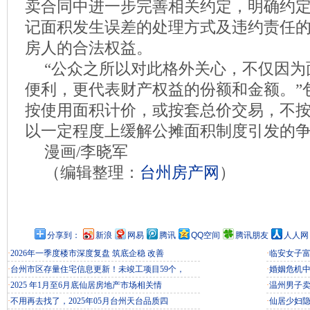
卖合同中进一步完善相关约定，明确约
记面积发生误差的处理方式及违约责任
房人的合法权益。
“公众之所以对此格外关心，不仅因为
便利，更代表财产权益的份额和金额。”
按使用面积计价，或按套总价交易，不
以一定程度上缓解公摊面积制度引发的
漫画/李晓军
（编辑整理：
台州房产网
）
分享到：
新浪
网易
腾讯
QQ空间
腾讯朋友
人人网
·
2026年一季度楼市深度复盘 筑底企稳 改善
·
临安女子富
·
台州市区存量住宅信息更新！未竣工项目59个，
·
婚姻危机
·
2025 年1月至6月底仙居房地产市场相关情
·
温州男子
·
不用再去找了，2025年05月台州天台品质四
·
仙居少妇