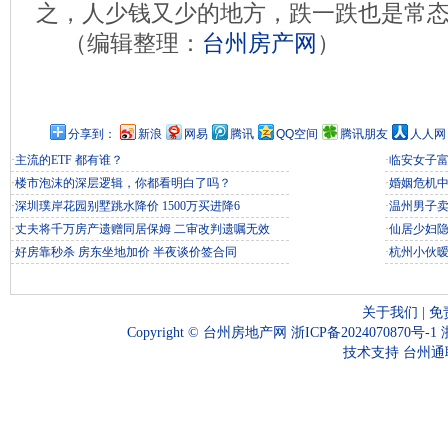
之，人少钱又少的地方，跌一跌也是常
（编辑整理：
台州房产网
）
分享到：
新浪
网易
腾讯
QQ空间
腾讯朋友
人人网
·
主流的ETF 都有谁？
·
临安女子富
·
楼市泡沫的深层逻辑，你都看明白了吗？
·
婚姻危机
·
深圳璞岸花园别墅跳水降价 1500万买进降6
·
温州男子
·
丈夫将千万房产遗赠同居保姆 二审改判遗嘱无效
·
仙居少妇
·
好房靠秒杀 房东坐地加价 半夜谈价签合同
·
杭州小伙
关于我们
|
免
Copyright ©
台州房地产网
浙ICP备2024070870号-1
技术支持
台州通