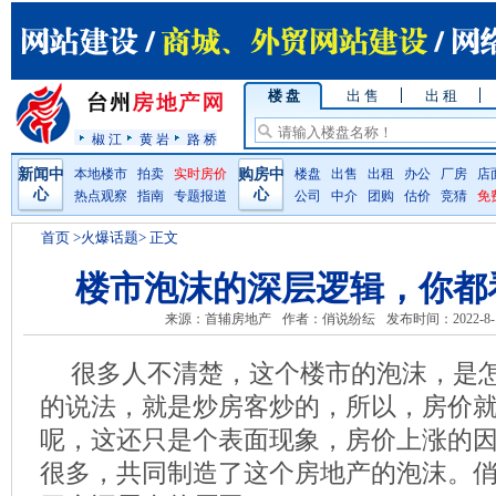
楼 盘
出 售
出 租
椒 江
黄 岩
路 桥
新闻中
本地楼市
拍卖
实时房价
购房中
楼盘
出售
出租
办公
厂房
店
心
心
热点观察
指南
专题报道
公司
中介
团购
估价
竞猜
免
首页
>火爆话题> 正文
楼市泡沫的深层逻辑，你都
来源：首辅房地产
作者：俏说纷纭
发布时间：2022-8-
很多人不清楚，这个楼市的泡沫，是
的说法，就是炒房客炒的，所以，房价
呢，这还只是个表面现象，房价上涨的
很多，共同制造了这个房地产的泡沫。