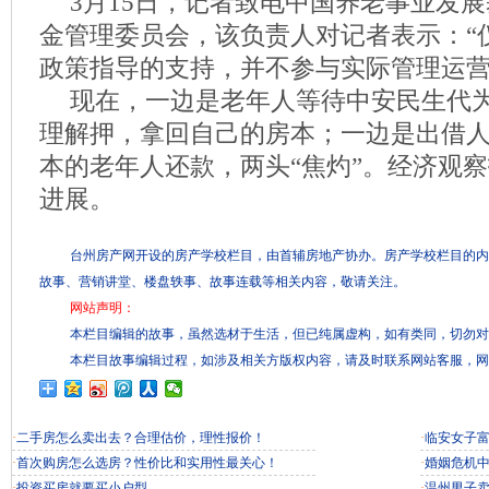
3月15日，记者致电中国养老事业发
金管理委员会，该负责人对记者表示：“
政策指导的支持，并不参与实际管理运营
现在，一边是老年人等待中安民生代
理解押，拿回自己的房本；一边是出借
本的老年人还款，两头“焦灼”。经济观
进展。
台州房产网开设的房产学校栏目，由首辅房地产协办。房产学校栏目的内
故事、营销讲堂、楼盘轶事、故事连载等相关内容，敬请关注。
网站声明：
本栏目编辑的故事，虽然选材于生活，但已纯属虚构，如有类同，切勿对
本栏目故事编辑过程，如涉及相关方版权内容，请及时联系网站客服，网
·
二手房怎么卖出去？合理估价，理性报价！
·
临安女子富
·
首次购房怎么选房？性价比和实用性最关心！
·
婚姻危机
·
投资买房就要买小户型
·
温州男子