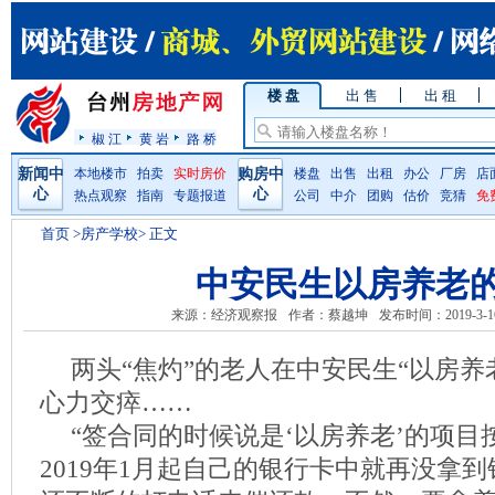
楼 盘
出 售
出 租
椒 江
黄 岩
路 桥
新闻中
本地楼市
拍卖
实时房价
购房中
楼盘
出售
出租
办公
厂房
店
心
心
热点观察
指南
专题报道
公司
中介
团购
估价
竞猜
免
首页
>房产学校> 正文
中安民生以房养老
来源：经济观察报
作者：蔡越坤
发布时间：2019-3-1
两头“焦灼”的老人在中安民生“以房养
心力交瘁……
“签合同的时候说是‘以房养老’的项
2019年1月起自己的银行卡中就再没拿