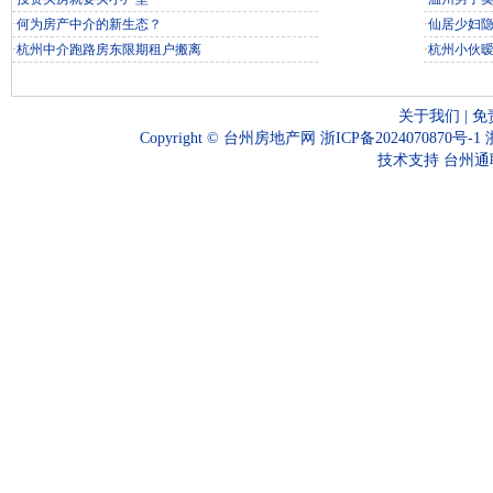
·
何为房产中介的新生态？
·
仙居少妇
·
杭州中介跑路房东限期租户搬离
·
杭州小伙
关于我们
|
免
Copyright ©
台州房地产网
浙ICP备2024070870号-1
技术支持
台州通